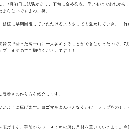
た。3月初日に試験があり、下旬に合格発表。早いものであれから
たまらないですよね。笑。
、皆様に早期回復していただけるよう少しでも還元していき、「竹
接骨院で登った富士山に一人参加することができなかったので、7月
ップしますのでご期待くださいです！！
た裏巻きの作り方を紹介します。
ないように広げます。白ゴマをまんべんなくかけ、ラップをのせ、
を広げます。手前から３，４ｃｍの所に具材を置いていきます。今