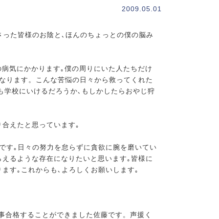
2009.05.01
さった皆様のお陰と､ほんのちょっとの僕の脳み
の病気にかかります｡僕の周りにいた人たちだけ
くなります。こんな苦悩の日々から救ってくれた
間も学校にいけるだろうか､もしかしたらおやじ狩
り合えたと思っています｡
事です｡日々の努力を怠らずに貪欲に腕を磨いてい
らえるような存在になりたいと思います｡皆様に
ます｡これからも､よろしくお願いします｡
事合格することができました佐藤です。声援く