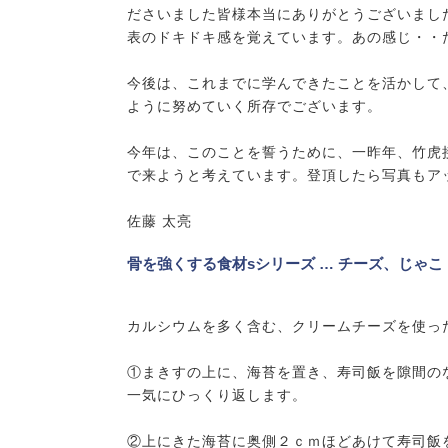
ださいました皆様本当にありがとうございまし
表のドキドキ感を覚えています。あの感じ・・
今後は、これまでに学んできたことを活かして
ように努めていく所存でございます。
今年は、このことを誓うために、一昨年、竹虎
で来ようと考えています。登頂したら写真もア
佐藤 太亮
骨を強くする食材sシリーズ … チーズ、じゃこ
カルシウムを多く含む、クリームチーズを使っ
①まきすの上に、海苔を置き、寿司飯を隙間の
一気にひっくり返します。
②上にきた海苔に奥側２ｃｍほどあけて寿司飯