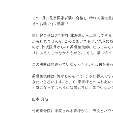
この3月に見事国家試験に合格し､晴れて柔道
そのお陰です｡感謝!!!
思い起こせば3年半前､北海道から上京してきま
かもしれませんが｡このままアウトドア業界に
のが､竹虎院長からの｢柔道整復師になってみな
りにあうんじゃなかろうかと｡しかし､思い切っ
この決断は間違っていなかったと､今は胸を張っ
柔道整復師は､腕がものをいう､まさに職人です
きたいと思います｡そして､患者様とのふれあ
元気になってもらうには僕も常に元気でいないと
山本 真哉
竹虎接骨院に来院される皆様から、声援とパワ