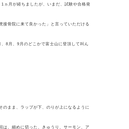
、1ヵ月が経ちましたが、いまだ、試験や合格発
虎接骨院に来て良かった」と言っていただける
、8月、9月のどこかで富士山に登頂して叫ん
そのまま、ラップが下、のりが上になるように
回は、細めに切った、きゅうり、サーモン、ア