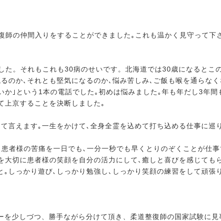
整復師の仲間入りをすることができました｡これも温かく見守って下
した。それもこれも30病のせいです。北海道では30歳になるとこ
残るのか､それとも堅気になるのか､悩み苦しみ､ご飯も喉を通らな
いか｣という1本の電話でした｡初めは悩みました｡年も年だし3年
て上京することを決断しました｡
て言えます｡一生をかけて､全身全霊を込めて打ち込める仕事に巡
｡患者様の苦痛を一日でも､一分一秒でも早くとりのぞくことが仕
いを大切に患者様の笑顔を自分の活力にして､癒しと喜びを感じても
｡しっかり遊び､しっかり勉強し､しっかり笑顔の練習をして頑張り
ーを少しづつ、勝手ながら分けて頂き、柔道整復師の国家試験に見