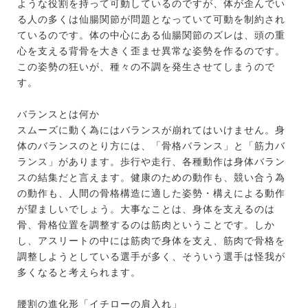
ような役割を持って可動しているのですが、体が歪んでい
る人の多くは仙腸関節が問題となっていて可動を制約され
ているのです。体の中心にある仙腸関節のズレは、頭の重
心を支える背骨を大きく歪ませ異常な姿勢を作るのです。
この姿勢の狂いが、種々の不調を発生させてしまうので
す。
バランスとは何か
スムーズに動く為にはバランスが崩れてはいけません。身
体のバランスのとり方には、「骨格バランス」と「筋力バ
ランス」があります。歩行や走行、各種動作は身体バラン
スの結集だと言えます。健康のための動作も、競い合う為
の動作も、人間の骨格構造に適した姿勢・構えによる動作
が望ましいでしょう。大事なことは、身体を支えるのは
骨、骨格位置を調整するのは筋肉ということです。しか
し、アスリートの中には筋肉で身体を支え、筋肉で骨格を
調整しようとしている選手が多く、そういう選手は怪我が
多くなると考えられます。
腰割の進化形「イチローの肩入れ」