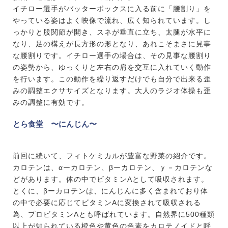
イチロー選手がバッターボックスに入る前に「腰割り」を
やっている姿はよく映像で流れ、広く知られています。し
っかりと股関節が開き、スネが垂直に立ち、太腿が水平に
なり、足の構えが長方形の形となり、あれこそまさに見事
な腰割りです。イチロー選手の場合は、その見事な腰割り
の姿勢から、ゆっくりと左右の肩を交互に入れていく動作
を行います。この動作を繰り返すだけでも自分で出来る歪
みの調整エクササイズとなります。大人のラジオ体操も歪
みの調整に有効です。
とら食堂 〜にんじん〜
前回に続いて、フィトケミカルが豊富な野菜の紹介です。
カロテンは、αーカロテン、βーカロテン、ｙ－カロテンな
どがあります。体の中でビタミンAとして吸収されます。
とくに、βーカロテンは、にんじんに多く含まれており体
の中で必要に応じてビタミンAに変換されて吸収される
為、プロビタミンAとも呼ばれています。自然界に500種類
以上が知られている橙色や黄色の色素をカロテノイドと呼