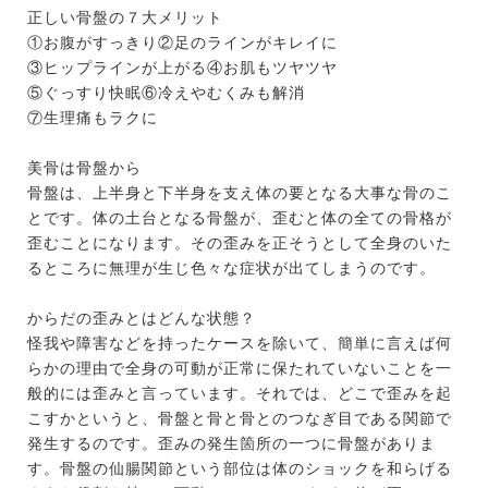
正しい骨盤の７大メリット
①お腹がすっきり②足のラインがキレイに
③ヒップラインが上がる④お肌もツヤツヤ
⑤ぐっすり快眠⑥冷えやむくみも解消
⑦生理痛もラクに
美骨は骨盤から
骨盤は、上半身と下半身を支え体の要となる大事な骨のこ
とです。体の土台となる骨盤が、歪むと体の全ての骨格が
歪むことになります。その歪みを正そうとして全身のいた
るところに無理が生じ色々な症状が出てしまうのです。
からだの歪みとはどんな状態？
怪我や障害などを持ったケースを除いて、簡単に言えば何
らかの理由で全身の可動が正常に保たれていないことを一
般的には歪みと言っています。それでは、どこで歪みを起
こすかというと、骨盤と骨と骨とのつなぎ目である関節で
発生するのです。歪みの発生箇所の一つに骨盤がありま
す。骨盤の仙腸関節という部位は体のショックを和らげる