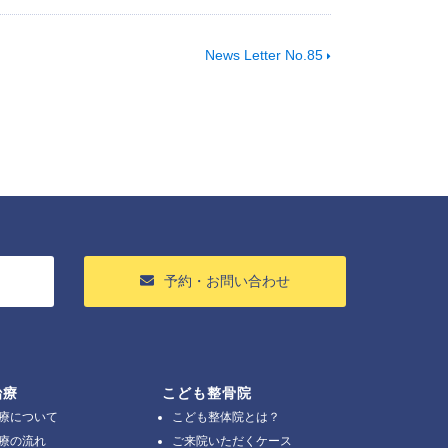
News Letter No.85
予約・お問い合わせ
治療
こども整骨院
療について
こども整体院とは？
療の流れ
ご来院いただくケース