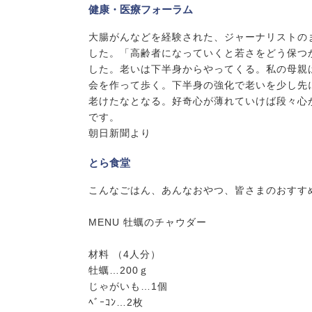
健康・医療フォーラム
大腸がんなどを経験された、ジャーナリストの
した。「高齢者になっていくと若さをどう保つ
した。老いは下半身からやってくる。私の母親
会を作って歩く。下半身の強化で老いを少し先
老けたなとなる。好奇心が薄れていけば段々心
です。
朝日新聞より
とら食堂
こんなごはん、あんなおやつ、皆さまのおすす
MENU 牡蠣のチャウダー
材料 （4人分）
牡蠣…200ｇ
じゃがいも…1個
ﾍﾞｰｺﾝ…2枚