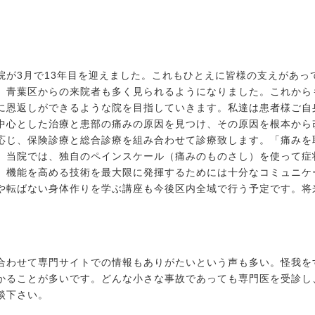
院が3月で13年目を迎えました。これもひとえに皆様の支えがあっ
、青葉区からの来院者も多く見られるようになりました。これから
に恩返しができるような院を目指していきます。私達は患者様ご自
中心とした治療と患部の痛みの原因を見つけ、その原因を根本から
応じ、保険診療と総合診療を組み合わせて診療致します。「痛みを
。当院では、独自のペインスケール（痛みのものさし）を使って症
。機能を高める技術を最大限に発揮するためには十分なコミュニケ
や転ばない身体作りを学ぶ講座も今後区内全域で行う予定です。将
合わせて専門サイトでの情報もありがたいという声も多い。怪我を
かることが多いです。どんな小さな事故であっても専門医を受診し
談下さい。