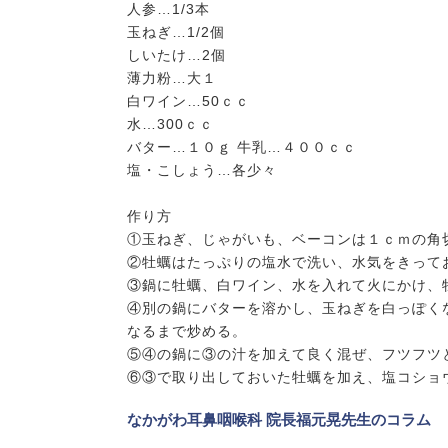
人参…1/3本
玉ねぎ…1/2個
しいたけ…2個
薄力粉…大１
白ワイン…50ｃｃ
水…300ｃｃ
バター…１０ｇ 牛乳…４００ｃｃ
塩・こしょう…各少々
作り方
①玉ねぎ、じゃがいも、ベーコンは１ｃｍの角
②牡蠣はたっぷりの塩水で洗い、水気をきって
③鍋に牡蠣、白ワイン、水を入れて火にかけ、
④別の鍋にバターを溶かし、玉ねぎを白っぽく
なるまで炒める。
⑤④の鍋に③の汁を加えて良く混ぜ、フツフツ
⑥③で取り出しておいた牡蠣を加え、塩コショ
なかがわ耳鼻咽喉科 院長福元晃先生のコラム