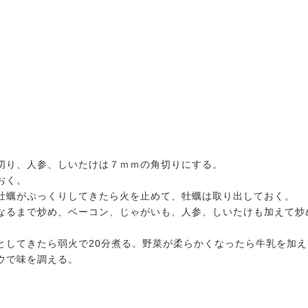
切り、人参、しいたけは７ｍｍの角切りにする。
おく。
牡蠣がぷっくりしてきたら火を止めて、牡蠣は取り出しておく。
なるまで炒め、ベーコン、じゃがいも、人参、しいたけも加えて炒
としてきたら弱火で20分煮る。野菜が柔らかくなったら牛乳を加え
ウで味を調える。