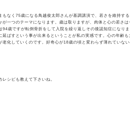
まもなく75歳になる鳥越俊太郎さんが基調講演で、若さを維持す
かが一つのテーマになります。歳は取りますが、肉体と心の若さは
は94歳ですが転倒骨折をして入院を繰り返しその後認知症になり
に延ばすという事が出来るということが私の実感です。心の年齢も
が老化していくのです。好奇心が18歳の頃と変わらず薄れていな
めレシピも教えて下さいね。