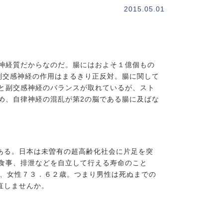
2015.05.01
神経質だからなのだ。腸にはおよそ１億個もの
副交感神経の作用はまるきり正反対。腸に関して
と副交感神経のバランスが取れているが、スト
め、自律神経の混乱が第2の脳である腸に及ばな
ある。日本は未曽有の超高齢化社会に片足を突
食事、排泄などを自立して行える寿命のこと
歳、女性７３．６２歳。つまり男性は死ぬまでの
直しませんか。