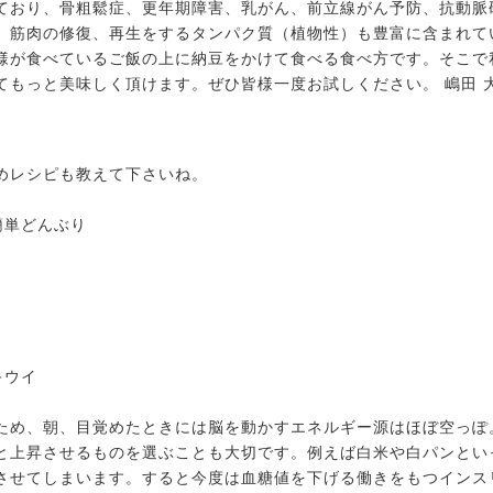
ており、骨粗鬆症、更年期障害、乳がん、前立線がん予防、抗動脈
、筋肉の修復、再生をするタンパク質（植物性）も豊富に含まれてい
様が食べているご飯の上に納豆をかけて食べる食べ方です。そこで
てもっと美味しく頂けます。ぜひ皆様一度お試しください。 嶋田 
めレシピも教えて下さいね。
簡単どんぶり
キウイ
ため、朝、目覚めたときには脳を動かすエネルギー源はほぼ空っぽ
と上昇させるものを選ぶことも大切です。例えば白米や白パンとい
させてしまいます。すると今度は血糖値を下げる働きをもつインス