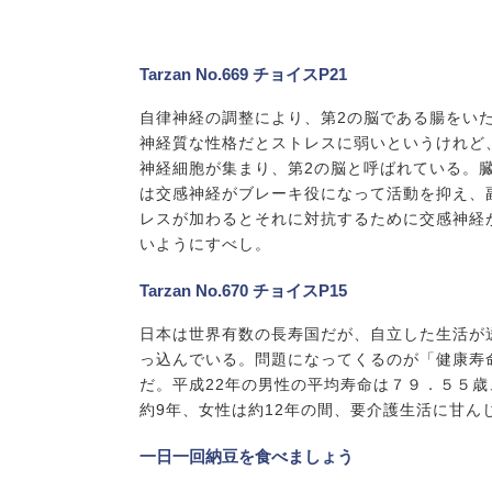
Tarzan No.669 チョイスP21
自律神経の調整により、第2の脳である腸をい
神経質な性格だとストレスに弱いというけれど
神経細胞が集まり、第2の脳と呼ばれている。
は交感神経がブレーキ役になって活動を抑え、
レスが加わるとそれに対抗するために交感神経
いようにすべし。
Tarzan No.670 チョイスP15
日本は世界有数の長寿国だが、自立した生活が
っ込んでいる。問題になってくるのが「健康寿
だ。平成22年の男性の平均寿命は７９．５５
約9年、女性は約12年の間、要介護生活に甘
一日一回納豆を食べましょう