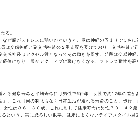
たわる。
、なぜ腸がストレスに弱いかというと、腸は神経の固まりでまさに
臓器は交感神経と副交感神経の２重支配を受けており、交感神経と
副交感神経はアクセル役となってその働きを促す。普段は交感神経
が優位になり、腸がアクティブに動けなくなる。ストレス耐性を高
送れる健康寿命と平均寿命には男性で約9年、女性で約12年の差が
命」。これは何の制限もなく日常生活が送れる寿命のこと。歩行、
歳、女性は８６．３０歳。これに対して健康寿命は男性７０．４２
んじるという、実に恐ろしい数字。健康によくないライフスタイル見