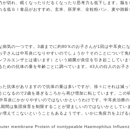
力が切れ、眠くなったりだるくなったり思考力も低下します。脳を
れる低ＧＩ食品がおすすめ。玄米、胚芽米、全粒粉パン、麦や雑穀
な病気の一つです。3歳までに約80％のお子さんが1回は中耳炎に
お子さんは中耳炎になりやすいのでしょうか？そのことについて免
ンフルエンザとは違います）という細菌が炎症を引き起こしていま
るための抗体の量を年齢ごとに調べています。43人の白人のお子
った抗体がありますので抗体の量は多いですが、徐々にそれは減っ
うになるので2歳を過ぎるころから再び増加に転じています。この
番中耳炎にかかりやすいのではないかというわけです。中耳炎治療
熟期間は集団保育を制限することが望ましいのではないかとしてい
か増えてこないということもあるようです。いかに免疫力を上げる
outer membrane Protein of nontypeable Haemophilus Influenzae