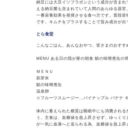
納豆には大豆イソフラボンという成分が含まれ
える納豆菌も含まれていて人間のあらゆる器官
一番栄養効果を発揮させる食べ方です。普段皆
です。キムチをプラスすることで旨み成分が出
とら食堂
こんなごはん、あんなおやつ、皆さまのおすす
MENU ある日の我が家の朝食 鯖の味噌煮缶の
ＭＥＮＵ
胚芽米
鯖の味噌煮缶
温泉卵
☆フルーツスムージー…パイナップル バナナ 
体内に蓄えられた糖質は睡眠中にも消費される
う。主食は、血糖値を急上昇させず、ゆっくり
が一気に血液へと送られる為、血糖値を急上昇