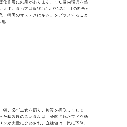
硬化作用に効果があります。また腸内環境を整
ます。食べ方は穀物2に大豆1の2：1の割合が
私、嶋田のオススメはキムチをプラスすること
大地
。朝、必ず主食を摂り、糖質を摂取しましょ
った精製度の高い食品は、分解されたブドウ糖
リンが大量に分泌され、血糖値は一気に下降。