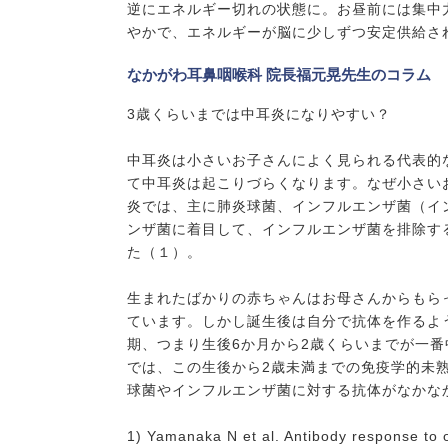
逆にエネルギー切れの状態に。お昼前には集中
やかで、エネルギーが脳に少しずつ安定供給さ
なかがわ耳鼻咽喉科 院長福元晃先生のコラム
3歳くらいまでは中耳炎になりやすい？
中耳炎は小さいお子さんによく見られる代表的
て中耳炎は起こりづらくなります。なぜ小さい
炎では、主に肺炎球菌、インフルエンザ菌（イ
ンザ菌に着目して、インフルエンザ菌を排除す
た（１）。
生まれたばかりの赤ちゃんはお母さんからもら
ています。しかし誕生後は自分で抗体を作るよ
期、つまり生後6か月から2歳くらいまでが一
では、この生後から2歳未満までの免疫学的未
球菌やインフルエンザ菌に対する抗体がなかな
1) Yamanaka N et al. Antibody response to 