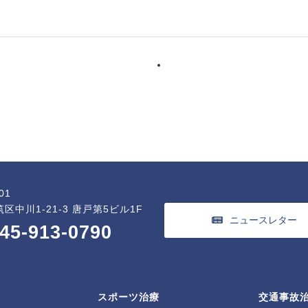
01
区中川1-21-3 唐戸第5ビル1F
ニュースレター
45-913-0790
スポーツ治療
交通事故