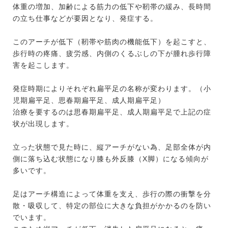
体重の増加、加齢による筋力の低下や靭帯の緩み、長時間
の立ち仕事などが要因となり、発症する。
このアーチが低下（靭帯や筋肉の機能低下）を起こすと、
歩行時の疼痛、疲労感、内側のくるぶしの下が腫れ歩行障
害を起こします。
発症時期によりそれぞれ扁平足の名称が変わります。（小
児期扁平足、思春期扁平足、成人期扁平足）
治療を要するのは思春期扁平足、成人期扁平足で上記の症
状が出現します。
立った状態で見た時に、縦アーチがない為、足部全体が内
側に落ち込む状態になり膝も外反膝（X脚）になる傾向が
多いです。
足はアーチ構造によって体重を支え、歩行の際の衝撃を分
散・吸収して、特定の部位に大きな負担がかかるのを防い
でいます。