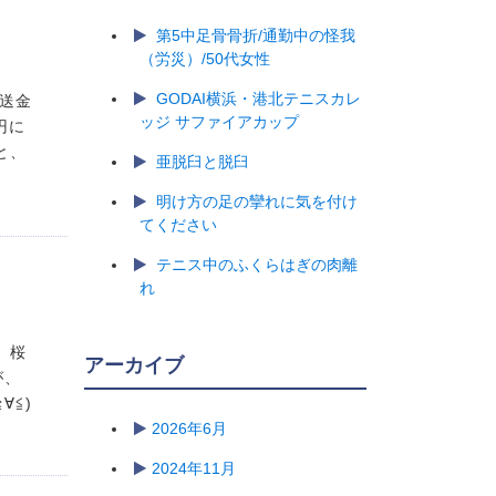
第5中足骨骨折/通勤中の怪我
（労災）/50代女性
GODAI横浜・港北テニスカレ
に送金
ッジ サファイアカップ
円に
と、
亜脱臼と脱臼
明け方の足の攣れに気を付け
てください
テニス中のふくらはぎの肉離
れ
、桜
アーカイブ
が、
∀≦)
2026年6月
2024年11月