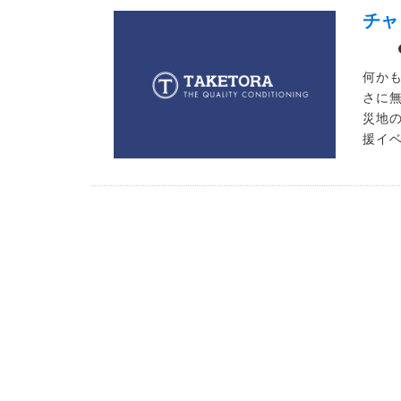
チャ
何か
さに
災地
援イベ