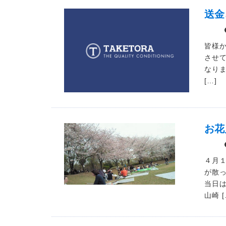
送金
皆様
させて
なり
[…]
お花
４月
が散
当日は
山崎 [