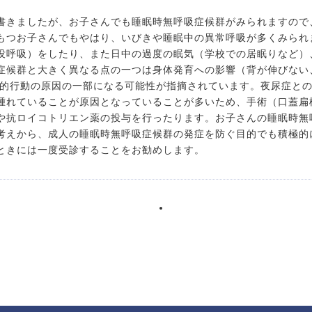
書きましたが、お子さんでも睡眠時無呼吸症候群がみられますので
もつお子さんでもやはり、いびきや睡眠中の異常呼吸が多くみられ
没呼吸）をしたり、また日中の過度の眠気（学校での居眠りなど）
症候群と大きく異なる点の一つは身体発育への影響（背が伸びない
撃的行動の原因の一部になる可能性が指摘されています。夜尿症と
腫れていることが原因となっていることが多いため、手術（口蓋扁
や抗ロイコトリエン薬の投与を行ったります。お子さんの睡眠時無
考えから、成人の睡眠時無呼吸症候群の発症を防ぐ目的でも積極的
ときには一度受診することをお勧めします。