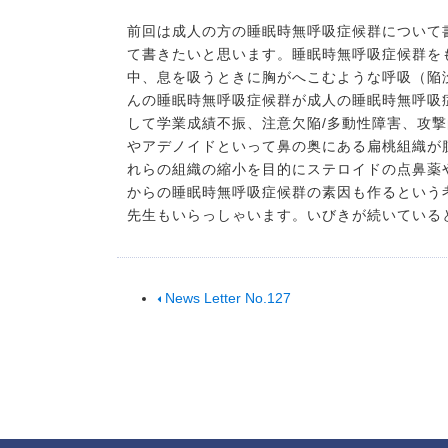
前回は成人の方の睡眠時無呼吸症候群について
て書きたいと思います。睡眠時無呼吸症候群を
中、息を吸うときに胸がへこむような呼吸（陥
んの睡眠時無呼吸症候群が成人の睡眠時無呼吸
して学業成績不振、注意欠陥/多動性障害、攻
やアデノイドといって鼻の奥にある扁桃組織が
れらの組織の縮小を目的にステロイドの点鼻薬
からの睡眠時無呼吸症候群の素因も作るという
先生もいらっしゃいます。いびきが続いている
News Letter No.127