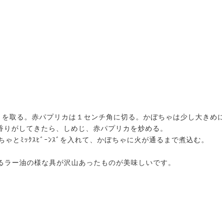
づきを取る。赤パプリカは１センチ角に切る。かぼちゃは少し大きめ
。いい香りがしてきたら、しめじ、赤パプリカを炒める。
ゃとﾐｯｸｽﾋﾞｰﾝｽﾞを入れて、かぼちゃに火が通るまで煮込む。
るラー油の様な具が沢山あったものが美味しいです。