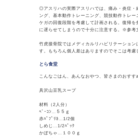
◎アスリハの実際アスリハでは、痛み・炎症・
ング、基本動作トレーニング、競技動作トレー
ケガの回復段階を考慮して計画される。復帰を
に遅らせてしまうので十分に注意する。※参考
竹虎接骨院ではメディカルリハビリテーション
す。もちろん個人差はありますのでそこは考慮
とら食堂
こんなごはん、あんなおやつ、皆さまのおすす
具沢山豆乳スープ
材料（2人分）
ﾍﾞｰｺﾝ…５５ｇ
赤ﾊﾟﾌﾟﾘｶ…1/2個
しめじ…1/2ﾊﾟｯｸ
かぼちゃ…１００ｇ