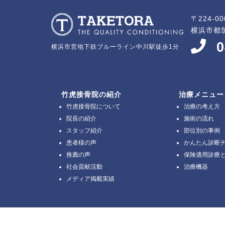
〒224-00
横浜市都筑
0
横浜市営地下鉄ブルーライン中川駅徒歩1分
竹虎接骨院の紹介
治療メニュー
竹虎接骨院について
治療の考え方
院長の紹介
施術の流れ
スタッフ紹介
部位別の事例
患者様の声
かんたん診断
推薦の声
保険適用診療
社会貢献活動
治療機器
メディア掲載実績