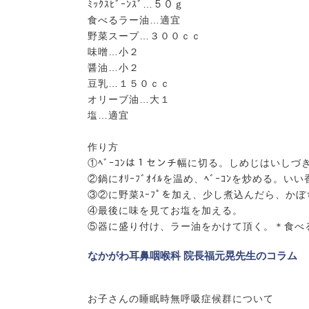
ﾐｯｸｽﾋﾞｰﾝｽﾞ…５０ｇ
食べるラー油…適宜
野菜スープ…３００ｃｃ
味噌…小２
醤油…小２
豆乳…１５０ｃｃ
オリーブ油…大１
塩…適宜
作り方
①ﾍﾞｰｺﾝは１センチ幅に切る。しめじはいし
②鍋にｵﾘｰﾌﾞｵｲﾙを温め、ﾍﾞｰｺﾝを炒める
③②に野菜ｽｰﾌﾟを加え、少し煮込んだら、かぼち
④最後に味を見てお塩を加える。
⑤器に盛り付け、ラー油をかけて頂く。＊食べ
なかがわ耳鼻咽喉科 院長福元晃先生のコラム
お子さんの睡眠時無呼吸症候群について