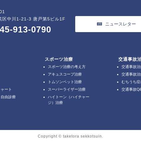
01
区中川1-21-3 唐戸第5ビル1F
ニュースレター
45-913-0790
スポーツ治療
交通事故
スポーツ治療の考え方
交通事故治
アキュスコープ治療
交通事故治
トムソンベット治療
むちうち症
チャート
スーパーライザー治療
交通事故Q
と自由診療
ハイトーン（ハイチャー
ジ）治療
Copyright © taketora sekkotsuin.