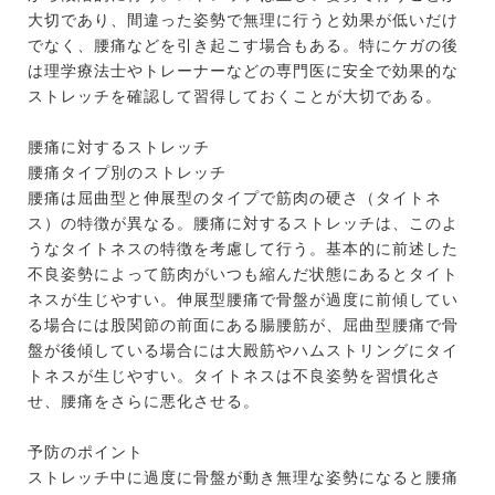
大切であり、間違った姿勢で無理に行うと効果が低いだけ
でなく、腰痛などを引き起こす場合もある。特にケガの後
は理学療法士やトレーナーなどの専門医に安全で効果的な
ストレッチを確認して習得しておくことが大切である。
腰痛に対するストレッチ
腰痛タイプ別のストレッチ
腰痛は屈曲型と伸展型のタイプで筋肉の硬さ（タイトネ
ス）の特徴が異なる。腰痛に対するストレッチは、このよ
うなタイトネスの特徴を考慮して行う。基本的に前述した
不良姿勢によって筋肉がいつも縮んだ状態にあるとタイト
ネスが生じやすい。伸展型腰痛で骨盤が過度に前傾してい
る場合には股関節の前面にある腸腰筋が、屈曲型腰痛で骨
盤が後傾している場合には大殿筋やハムストリングにタイ
トネスが生じやすい。タイトネスは不良姿勢を習慣化さ
せ、腰痛をさらに悪化させる。
予防のポイント
ストレッチ中に過度に骨盤が動き無理な姿勢になると腰痛