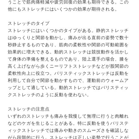
うことで筋肉痛軽減や疲労回復の効果も期待できる。この
他にもストレッチにはいくつかの効果が期待される。
ストレッチのタイプ
ストレッチにはいくつかのタイプがある。静的ストレッチ
はゆっくりと関節を動かし、痛みが出る直前の姿勢で数十
秒静止するものであり、筋肉の柔軟性や関節の可動範囲を
効果的に増大できる。動的ストレッチは競技動作を活かし
て身体の準備を整えるものであり、陸上選手の場合、膝を
高く上げながら歩くニーリフトストレッチなどが股関節の
柔軟性向上に役立つ。バリスティックストレッチは反動を
利用して自分で関節を動かすもので、運動前のウォームア
ップとして適している。動的ストレッチではバリスティッ
クストレッチのように反動を使わない。
ストレッチの注意点
いずれのストレッチも痛みを我慢して無理に行うと肉離れ
などのケガを生じることがある。特に反動を使うバリステ
ィックストレッチでは痛みや動きのスムーズさを確認しな
がら段階的に行う。ストレッチは正しい姿勢で行うことが