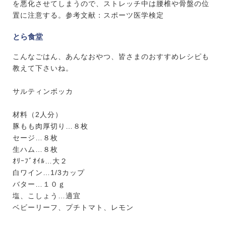
を悪化させてしまうので、ストレッチ中は腰椎や骨盤の位
置に注意する。参考文献：スポーツ医学検定
とら食堂
こんなごはん、あんなおやつ、皆さまのおすすめレシピも
教えて下さいね。
サルティンボッカ
材料（2人分）
豚もも肉厚切り…８枚
セージ…８枚
生ハム…８枚
ｵﾘｰﾌﾞｵｲﾙ…大２
白ワイン…1/3カップ
バター…１０ｇ
塩、こしょう…適宜
ベビーリーフ、プチトマト、レモン