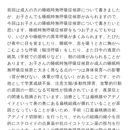
前回は成人の方の睡眠時無呼吸症候群について書きました
が、お子さんでも睡眠時無呼吸症候群がみられますので、
今回はお子さんの睡眠時無呼吸症候群について書きたいと
思います。睡眠時無呼吸症候群をもつお子さんでもやは
り、いびきや睡眠中の異常呼吸が多くみられます。たびた
び夜中に目を覚ましたり、睡眠中、息を吸うときに胸がへ
こむような呼吸（陥没呼吸）をしたり、また日中の過度の
眠気（学校での居眠りなど）、朝の頭痛がみられることが
あります。お子さんの睡眠時無呼吸症候群が成人の睡眠時
無呼吸症候群と大きく異なる点の一つは身体発育への影響
（背が伸びない、体重が増えない）があることです。その
他として学業成績不振、注意欠陥/多動性障害、攻撃的行動
の原因の一部になる可能性が指摘されています。夜尿症と
の関連も指摘されています。治療としては扁桃腺やアデノ
イドといって鼻の奥にある扁桃組織が腫れていることが原
因となっていることが多いため、手術（口蓋扁桃摘出術、
アデノイド切除術）を行ったり、それらの組織の縮小を目
的にステロイドの点鼻薬や抗ロイコトリエン薬の投与を行