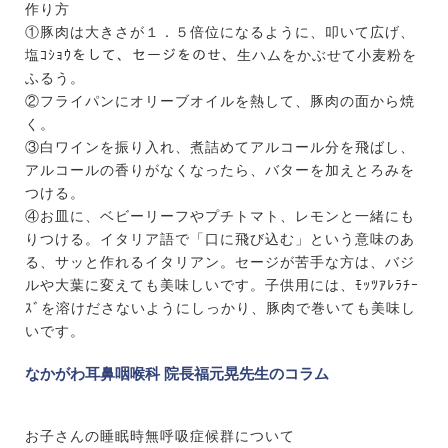
作り方
①豚肉は大きさが１．５倍位になるように、叩いて広げ、
塩ｺｼｮｳをして、セージをのせ、生ハムをかぶせて小麦粉を
ふるう。
②フライパンにオリーブオイルを熱して、豚肉の面から焼
く。
③白ワインを振り入れ、煮詰めてアルコール分を飛ばし、
アルコールの香りがなくなったら、バターを加えとろみを
つける。
④お皿に、ベビーリーフやプチトマト、レモンと一緒にも
りつける。イタリア語で「口に飛び込む」という意味のあ
る、サッと作れるイタリアン。セージが苦手な方は、バジ
ルや大葉に変えても美味しいです。子供用には、ﾓｯﾂｱﾚﾗﾁｰ
ｽﾞを溶けださないようにしっかり、豚肉で巻いても美味し
いです。
なかがわ耳鼻咽喉科 院長福元晃先生のコラム
お子さんの睡眠時無呼吸症候群について