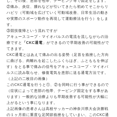
し、その後、患部を包帯、テーピング等で固定をします。
②痛み、炎症、腫れなどが引いてきたら初めてそこからリ
ハビリ（可動域を広げていく可動域改善、日常生活の動き
や実際のスポーツ動作を再現して運動療法を行う）をしま
す。
③競技復帰という流れですが
アキュースコープ・マイオパルスの電流を流しながらの治
療ですと
「CKC通電
」ができるので早期改善の可能性がで
てきます。
CKC通電とはあえて痛みの出る姿勢（足首を捻挫した方向
に曲げる、肉離れを起こしたふくらはぎ、ふとももを伸ば
す）をとる事で痛みの信号をアキュースコープ・マイオパ
ルスに読み取らせ、修復電気を患部に送る通電方法です。
（上記の二枚目の画像）
このCKC通電を行うと①、②を同時に行う事ができるので
（症状によって患部の包帯、テーピング固定をする事があ
ります）一般的な治療よりも早期改善する可能性が大幅に
上がるという事になります。
上記画像の患者さんは高校サッカーの神奈川県大会決勝戦
の１ヶ月前に重度な足関節捻挫をしていまい、このCKC通