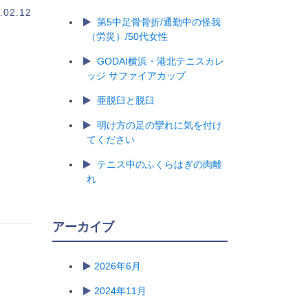
.02.12
第5中足骨骨折/通勤中の怪我
（労災）/50代女性
GODAI横浜・港北テニスカレ
ッジ サファイアカップ
亜脱臼と脱臼
明け方の足の攣れに気を付け
てください
テニス中のふくらはぎの肉離
れ
アーカイブ
2026年6月
2024年11月