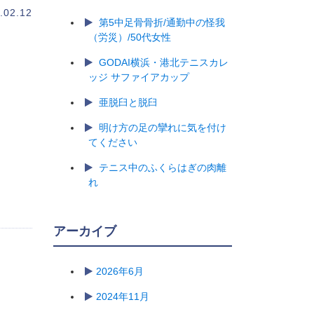
.02.12
第5中足骨骨折/通勤中の怪我
（労災）/50代女性
GODAI横浜・港北テニスカレ
ッジ サファイアカップ
亜脱臼と脱臼
明け方の足の攣れに気を付け
てください
テニス中のふくらはぎの肉離
れ
アーカイブ
2026年6月
2024年11月