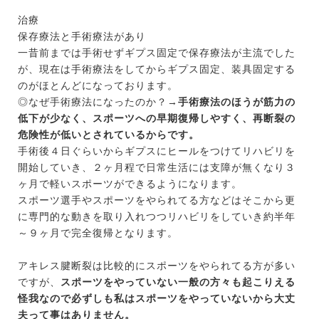
治療
保存療法と手術療法があり
一昔前までは手術せずギプス固定で保存療法が主流でした
が、現在は手術療法をしてからギプス固定、装具固定する
のがほとんどになっております。
◎なぜ手術療法になったのか？→
手術療法のほうが筋力の
低下が少なく、スポーツへの早期復帰しやすく、再断裂の
危険性が低いとされているからです。
手術後４日ぐらいからギプスにヒールをつけてリハビリを
開始していき、２ヶ月程で日常生活には支障が無くなり３
ヶ月で軽いスポーツができるようになります。
スポーツ選手やスポーツをやられてる方などはそこから更
に専門的な動きを取り入れつつリハビリをしていき約半年
～９ヶ月で完全復帰となります。
アキレス腱断裂は比較的にスポーツをやられてる方が多い
ですが、
スポーツをやっていない一般の方々も起こりえる
怪我なので必ずしも私はスポーツをやっていないから大丈
夫って事はありません。