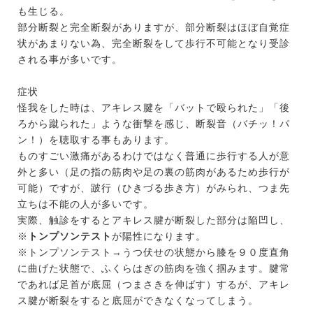
も生じる。
部分断裂と完全断裂がありますが、部分断裂はほぼ自覚症
状があまりない為、完全断裂をして歩行不可能となり受診
される事が多いです。
症状
怪我をした時は、アキレス腱を「バットで殴られた」「後
ろから蹴られた」ような衝撃を感じ、断裂音（バチッ！パ
ン！）を聴取する事もあります。
ものすごい激痛があるわけではなく普通に歩行する人が意
外と多い（足の指の筋肉や足の裏の筋肉があるため歩行が
可能）ですが、跛行（ひきづる歩き方）がみられ、つま先
立ちは不能の人が多いです。
実際、触診をするとアキレス腱が断裂した部分は陥凹し、
※
トンプソンテスト
が陽性になります。
※トンプソンテスト→うつ伏せの状態から膝を９０度直角
に曲げた状態で、ふくらはぎの筋肉を強く掴みます。腱常
であれば足首が底屈（つまさきを伸ばす）するが、アキレ
ス腱が断裂をすると底屈ができなくなってしまう。