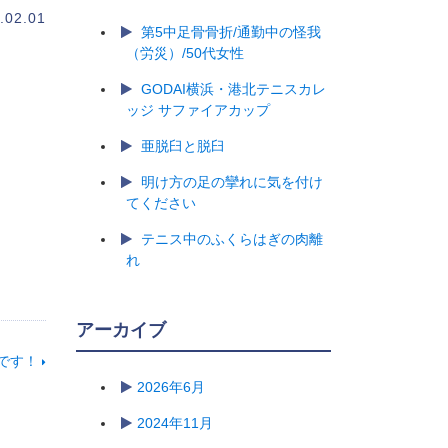
.02.01
第5中足骨骨折/通勤中の怪我
（労災）/50代女性
GODAI横浜・港北テニスカレ
ッジ サファイアカップ
亜脱臼と脱臼
明け方の足の攣れに気を付け
てください
テニス中のふくらはぎの肉離
れ
アーカイブ
です！
2026年6月
2024年11月