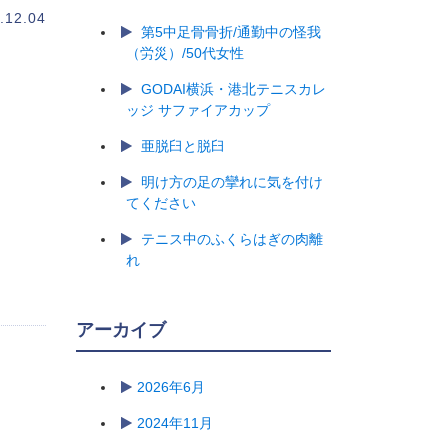
.12.04
第5中足骨骨折/通勤中の怪我
（労災）/50代女性
GODAI横浜・港北テニスカレ
ッジ サファイアカップ
亜脱臼と脱臼
明け方の足の攣れに気を付け
てください
テニス中のふくらはぎの肉離
れ
アーカイブ
2026年6月
2024年11月