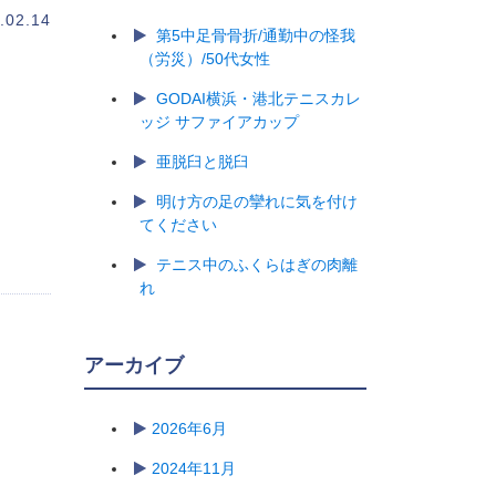
.02.14
第5中足骨骨折/通勤中の怪我
（労災）/50代女性
GODAI横浜・港北テニスカレ
ッジ サファイアカップ
亜脱臼と脱臼
明け方の足の攣れに気を付け
てください
テニス中のふくらはぎの肉離
れ
アーカイブ
2026年6月
2024年11月