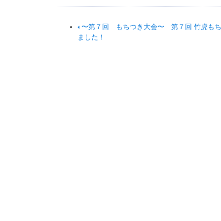
〜第７回 もちつき大会〜 第７回 竹虎も
ました！