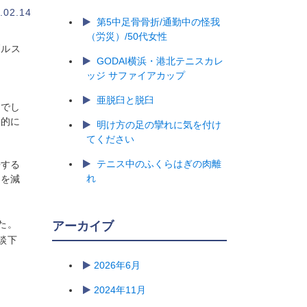
.02.14
第5中足骨骨折/通勤中の怪我
（労災）/50代女性
ブルス
GODAI横浜・港北テニスカレ
ッジ サファイアカップ
亜脱臼と脱臼
んでし
倒的に
明け方の足の攣れに気を付け
てください
テニス中のふくらはぎの肉離
帰する
れ
クを減
た。
アーカイブ
談下
2026年6月
2024年11月