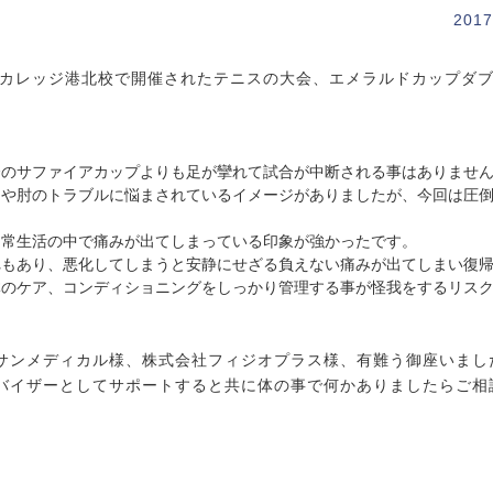
2017
スカレッジ港北校で開催されたテニスの大会、エメラルドカップダ
会のサファイアカップよりも足が攣れて試合が中断される事はありませ
肩や肘のトラブルに悩まされているイメージがありましたが、今回は圧
日常生活の中で痛みが出てしまっている印象が強かったです。
れもあり、悪化してしまうと安静にせざる負えない痛みが出てしまい復
体のケア、コンディショニングをしっかり管理する事が怪我をするリス
サンメディカル様、株式会社フィジオプラス様、有難う御座いまし
バイザーとしてサポートすると共に体の事で何かありましたらご相