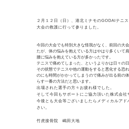
２月１２日（日）、港北ミナモのGODAIテニ
大会の救護に行って参りました。
今回の大会でも特別大きな怪我がなく、前回の大
たが、体の悩みを抱えている方はやはり多くいて
腰に悩みを抱えている方が多かったです。
テニスで痛めてしまった、というよりかは日々の
その状態でテニスや他の運動をすると悪化する恐
のにも時間がかかってしまうので痛みが出る前の
らす一番の方法だと思います。
出場された選手の方々お疲れ様でした。
そして今回もサポートにご協力頂いた株式会社
今後とも大会等ございましたらメディカルアド
さい。
竹虎接骨院 嶋田大地