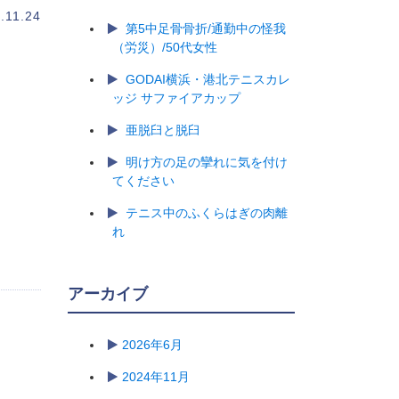
.11.24
第5中足骨骨折/通勤中の怪我
（労災）/50代女性
GODAI横浜・港北テニスカレ
ッジ サファイアカップ
亜脱臼と脱臼
明け方の足の攣れに気を付け
てください
テニス中のふくらはぎの肉離
れ
アーカイブ
2026年6月
2024年11月