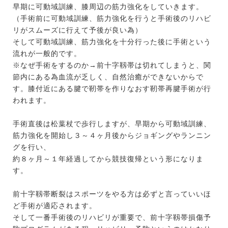
早期に可動域訓練、膝周辺の筋力強化をしていきます。
（手術前に可動域訓練、筋力強化を行うと手術後のリハビ
リがスムーズに行えて予後が良い為）
そして可動域訓練、筋力強化を十分行った後に手術という
流れが一般的です。
※なぜ手術をするのか→前十字靱帯は切れてしまうと、関
節内にある為血流が乏しく、自然治癒ができないからで
す。膝付近にある腱で靭帯を作りなおす靭帯再腱手術が行
われます。
手術直後は松葉杖で歩行しますが、早期から可動域訓練、
筋力強化を開始し３～４ヶ月後からジョギングやランニン
グを行い、
約８ヶ月～１年経過してから競技復帰という形になりま
す。
前十字靱帯断裂はスポーツをやる方は必ずと言っていいほ
ど手術が適応されます。
そして一番手術後のリハビリが重要で、前十字靱帯損傷予