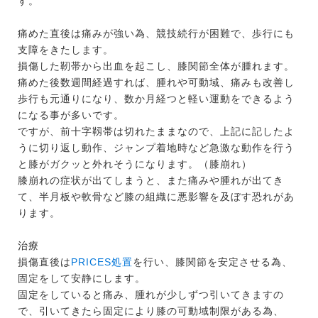
す。
痛めた直後は痛みが強い為、競技続行が困難で、歩行にも
支障をきたします。
損傷した靭帯から出血を起こし、膝関節全体が腫れます。
痛めた後数週間経過すれば、腫れや可動域、痛みも改善し
歩行も元通りになり、数か月経つと軽い運動をできるよう
になる事が多いです。
ですが、前十字靱帯は切れたままなので、上記に記したよ
うに切り返し動作、ジャンプ着地時など急激な動作を行う
と膝がガクッと外れそうになります。（膝崩れ）
膝崩れの症状が出てしまうと、また痛みや腫れが出てき
て、半月板や軟骨など膝の組織に悪影響を及ぼす恐れがあ
ります。
治療
損傷直後は
PRICES処置
を行い、膝関節を安定させる為、
固定をして安静にします。
固定をしていると痛み、腫れが少しずつ引いてきますの
で、引いてきたら固定により膝の可動域制限がある為、