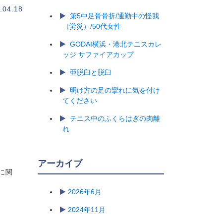
.04.18
第5中足骨骨折/通勤中の怪我
（労災）/50代女性
GODAI横浜・港北テニスカレ
ッジ サファイアカップ
亜脱臼と脱臼
明け方の足の攣れに気を付け
てください
テニス中のふくらはぎの肉離
れ
アーカイブ
に関
2026年6月
2024年11月