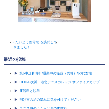
たいよう整骨院 を訪問して
きました！
最近の投稿
第5中足骨骨折/通勤中の怪我（労災）/50代女性
GODAI横浜・港北テニスカレッジ サファイアカップ
亜脱臼と脱臼
明け方の足の攣れに気を付けてください
テニス中のふくらはぎの肉離れ