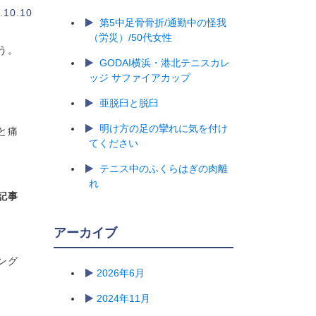
.10.10
第5中足骨骨折/通勤中の怪我
（労災）/50代女性
う。
GODAI横浜・港北テニスカレ
ッジ サファイアカップ
亜脱臼と脱臼
明け方の足の攣れに気を付け
と痛
てください
テニス中のふくらはぎの肉離
れ
記事
アーカイブ
ング
2026年6月
2024年11月