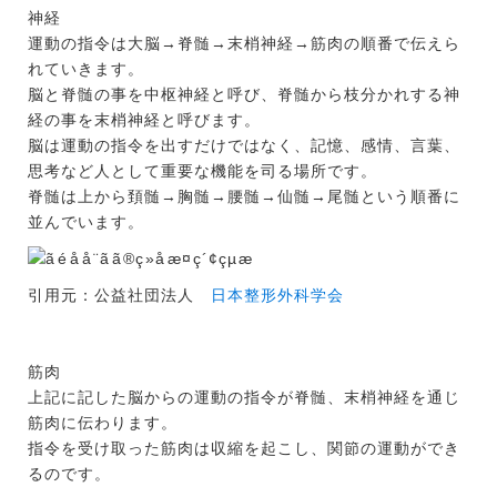
神経
運動の指令は大脳→脊髄→末梢神経→筋肉の順番で伝えら
れていきます。
脳と脊髄の事を中枢神経と呼び、脊髄から枝分かれする神
経の事を末梢神経と呼びます。
脳は運動の指令を出すだけではなく、記憶、感情、言葉、
思考など人として重要な機能を司る場所です。
脊髄は上から頚髄→胸髄→腰髄→仙髄→尾髄という順番に
並んでいます。
引用元：公益社団法人
日本整形外科学会
筋肉
上記に記した脳からの運動の指令が脊髄、末梢神経を通じ
筋肉に伝わります。
指令を受け取った筋肉は収縮を起こし、関節の運動ができ
るのです。