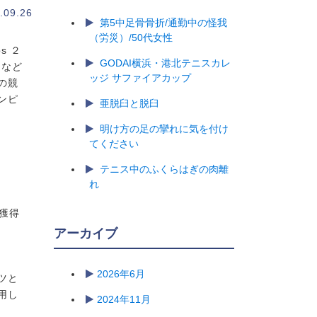
.09.26
第5中足骨骨折/通勤中の怪我
（労災）/50代女性
s ２
GODAI横浜・港北テニスカレ
ムなど
ッジ サファイアカップ
の競
ンピ
亜脱臼と脱臼
明け方の足の攣れに気を付け
てください
テニス中のふくらはぎの肉離
れ
獲得
アーカイブ
2026年6月
ツと
用し
2024年11月