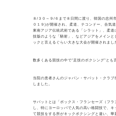
８/３０～９/６まで８日間に渡り、韓国の忠州市で「世界マ
０１９)が開催され、柔道、テコンドー、合気
東南アジア伝統武術である「シラット」、柔道
技版のような「騎射」、などアジアをメインと
ックと言えるぐらい大きな大会が開催されまし
数多くある競技の中で”足技のボクシング”とも
当院の患者さんのジャパン・サバット・クラブ
しました。
サバットとは「ボックス・フランセーズ（フラ
し、特にヨーロッパで人気の高い格闘技で、キ
て競技をする所がキックボクシングと違い、華