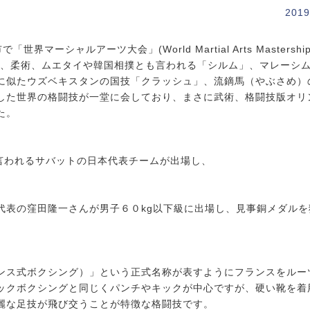
2019
ーシャルアーツ大会」(World Martial Arts Mastership
道、柔術、ムエタイや韓国相撲とも言われる「シルム」、マレーシ
に似たウズベキスタンの国技「クラッシュ」、流鏑馬（やぶさめ）
した世界の格闘技が一堂に会しており、まさに武術、格闘技版オリ
た。
言われるサバットの日本代表チームが出場し、
代表の窪田隆一さんが男子６０kg以下級に出場し、見事銅メダルを
ンス式ボクシング）」という正式名称が表すようにフランスをルー
ックボクシングと同じくパンチやキックが中心ですが、硬い靴を着
麗な足技が飛び交うことが特徴な格闘技です。