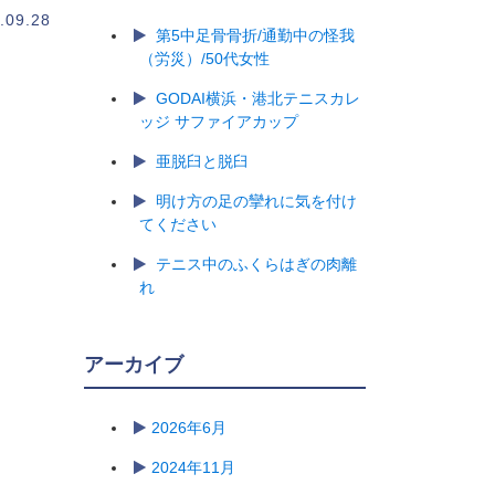
.09.28
第5中足骨骨折/通勤中の怪我
（労災）/50代女性
GODAI横浜・港北テニスカレ
ッジ サファイアカップ
亜脱臼と脱臼
明け方の足の攣れに気を付け
てください
テニス中のふくらはぎの肉離
れ
アーカイブ
2026年6月
2024年11月